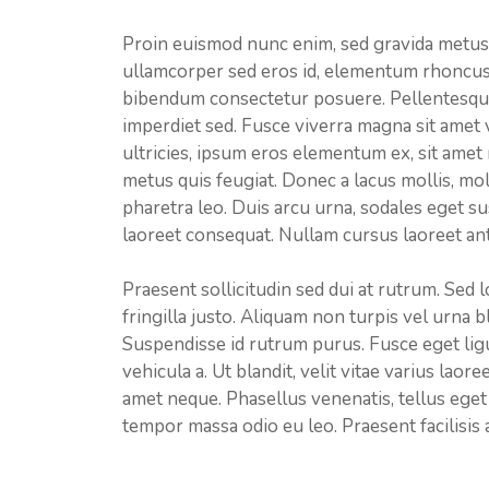
Proin euismod nunc enim, sed gravida metus 
ullamcorper sed eros id, elementum rhoncus 
bibendum consectetur posuere. Pellentesque 
imperdiet sed. Fusce viverra magna sit amet ve
ultricies, ipsum eros elementum ex, sit amet m
metus quis feugiat. Donec a lacus mollis, mol
pharetra leo. Duis arcu urna, sodales eget sus
laoreet consequat. Nullam cursus laoreet ante
Praesent sollicitudin sed dui at rutrum. Sed l
fringilla justo. Aliquam non turpis vel urna b
Suspendisse id rutrum purus. Fusce eget ligul
vehicula a. Ut blandit, velit vitae varius laore
amet neque. Phasellus venenatis, tellus eget 
tempor massa odio eu leo. Praesent facilisis a