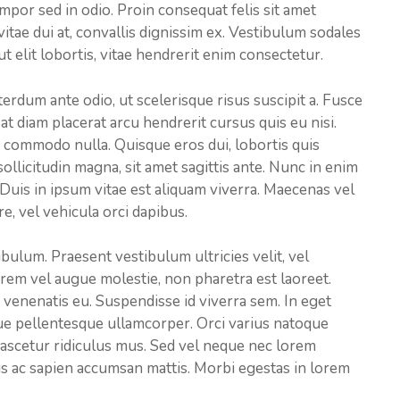
tempor sed in odio. Proin consequat felis sit amet
vitae dui at, convallis dignissim ex. Vestibulum sodales
elit lobortis, vitae hendrerit enim consectetur.
terdum ante odio, ut scelerisque risus suscipit a. Fusce
 at diam placerat arcu hendrerit cursus quis eu nisi.
 commodo nulla. Quisque eros dui, lobortis quis
 sollicitudin magna, sit amet sagittis ante. Nunc in enim
Duis in ipsum vitae est aliquam viverra. Maecenas vel
re, vel vehicula orci dapibus.
bulum. Praesent vestibulum ultricies velit, vel
rem vel augue molestie, non pharetra est laoreet.
venenatis eu. Suspendisse id viverra sem. In eget
que pellentesque ullamcorper. Orci varius natoque
nascetur ridiculus mus. Sed vel neque nec lorem
tus ac sapien accumsan mattis. Morbi egestas in lorem