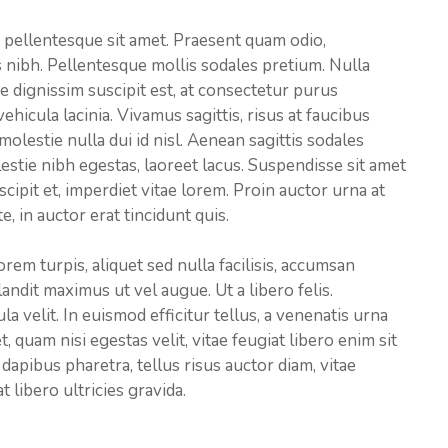
pellentesque sit amet. Praesent quam odio,
nibh. Pellentesque mollis sodales pretium. Nulla
dignissim suscipit est, at consectetur purus
hicula lacinia. Vivamus sagittis, risus at faucibus
olestie nulla dui id nisl. Aenean sagittis sodales
estie nibh egestas, laoreet lacus. Suspendisse sit amet
cipit et, imperdiet vitae lorem. Proin auctor urna at
, in auctor erat tincidunt quis.
orem turpis, aliquet sed nulla facilisis, accumsan
landit maximus ut vel augue. Ut a libero felis.
a velit. In euismod efficitur tellus, a venenatis urna
et, quam nisi egestas velit, vitae feugiat libero enim sit
dapibus pharetra, tellus risus auctor diam, vitae
t libero ultricies gravida.