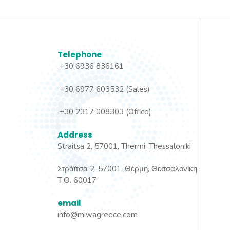
Telephone
+30 6936 836161
+30 6977 603532 (Sales)
+30 2317 008303 (Office)
Address
Straitsa 2, 57001, Thermi, Thessaloniki
Στράϊτσα 2, 57001, Θέρμη, Θεσσαλονίκη,
Τ.Θ. 60017
email
info@miwagreece.com